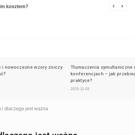
e kosztuje remont łazienki w bloku?
zniczy
Tłumaczenia symultaniczne na
konferencjach – jak przebiegają w
praktyce?
2025-11-03
 i dlaczego jest ważna