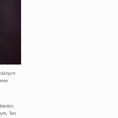
 różnych
enie
 bardzo
wym. Ten