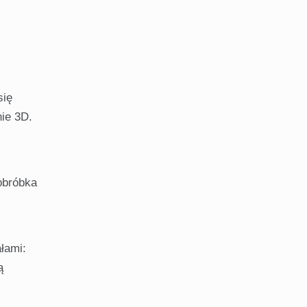
się
ie 3D.
obróbka
łami:
ą