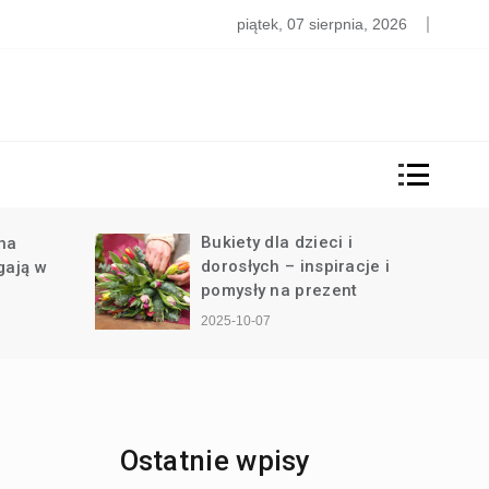
Planujesz budowę domu? K
piątek, 07 sierpnia, 2026
Bukiety dla dzieci i
Polska restaur
dorosłych – inspiracje i
miejsce pozna
pomysły na prezent
regionalnych k
2025-10-07
2025-10-03
Ostatnie wpisy