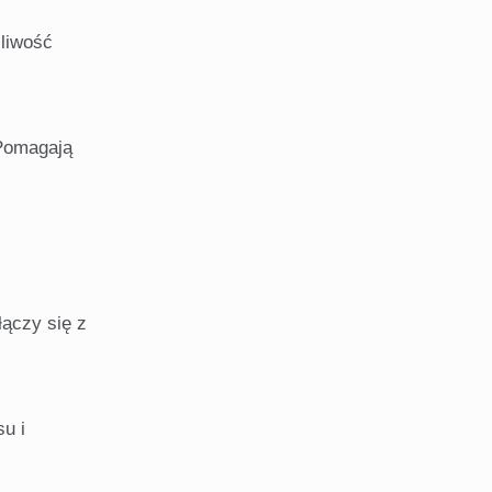
liwość
 Pomagają
łączy się z
u i