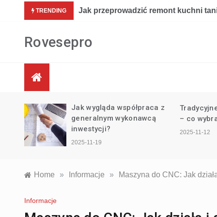
Skip
im kosztem?
Il
TRENDING
to
content
Rovesepro
ak wygląda współpraca z
Tradycyjne i nowoczesne wzory 
eneralnym wykonawcą
– co wybrać?
nwestycji?
2025-11-12
025-11-19
Home
»
Informacje
»
Maszyna do CNC: Jak działa
Informacje