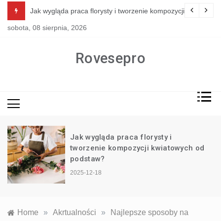
Skip
i tworzenie kompozycji kwiatowych od podstaw?
Jak przeprowadzić remont kuchni tan
to
sobota, 08 sierpnia, 2026
content
Rovesepro
ygląda praca florysty i
Jak wyglą
enie kompozycji kwiatowych od
generalny
taw?
2025-11-19
2-18
Home
»
Akrtualności
»
Najlepsze sposoby na