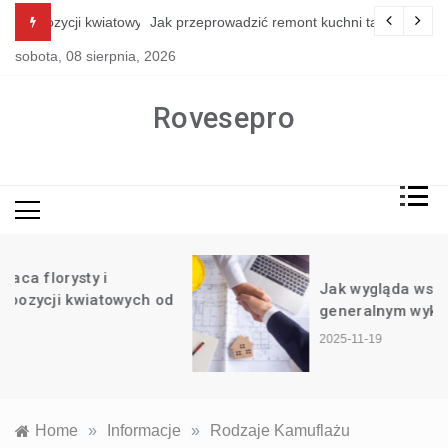
Skip
i kwiatowych od podstaw?
Jak przeprowadzić remont kuchni tanim kosztem?
to
sobota, 08 sierpnia, 2026
content
Rovesepro
Jak wygląda współpraca z
generalnym wykonawcą inwestycji?
2025-11-19
Home
»
Informacje
»
Rodzaje Kamuflażu