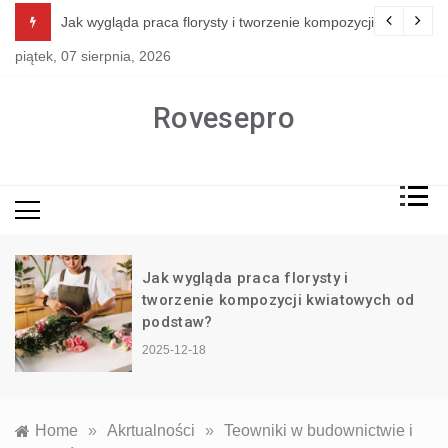
Skip
pozycji kwiatowych od podstaw?
Jak przeprowadzić remont kuchni tanim kosztem?
to
piątek, 07 sierpnia, 2026
content
Rovesepro
ty i
Jak wygląda współpraca z
wiatowych od
generalnym wykonawcą inwe
2025-11-19
Home
»
Akrtualności
»
Teowniki w budownictwie i