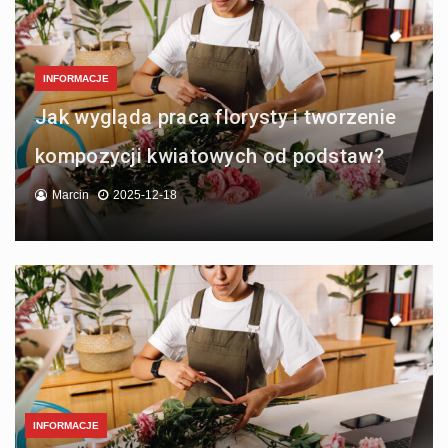
INFORMACJE
INFORMACJE
INFORMACJE
Jak wygląda praca florysty i tworzenie
Jak wygląda współpraca z generalnym
Tradycyjne i nowoczesne wzory zniczy
kompozycji kwiatowych od podstaw?
wykonawcą inwestycji?
– co wybrać?
Marcin
Marcin
Marcin
2025-12-18
2025-11-19
2025-11-12
INFORMACJE