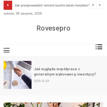
Skip
i kwiatowych od podstaw?
Jak przeprowadzić remont kuchni tanim kosztem?
to
sobota, 08 sierpnia, 2026
content
Rovesepro
Jak wygląda współpraca z
generalnym wykonawcą inwestycji?
2025-11-19