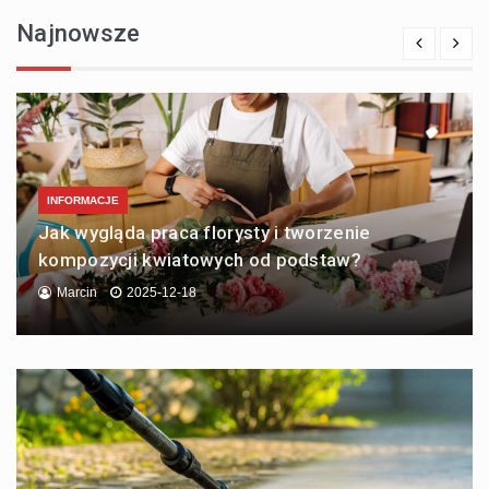
Najnowsze
INFORMACJE
Jak wygląda praca florysty i tworzenie
kompozycji kwiatowych od podstaw?
Marcin
2025-12-18